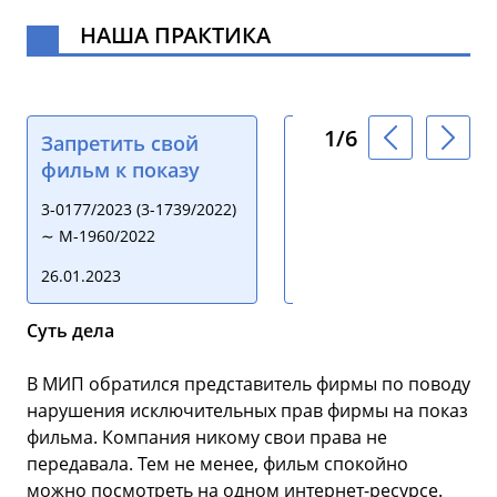
НАША ПРАКТИКА
1/6
Запретить свой
Защита Таро с
фильм к показу
помощью права
3-0177/2023 (3-1739/2022)
3-0055/2022 (3-1598/2022)
∼ М-1960/2022
∼ М-1675/2022
26.01.2023
12.12.2022
Суть дела
Су
ее
В МИП обратился представитель фирмы по поводу
Но
нарушения исключительных прав фирмы на показ
на
а,
фильма. Компания никому свои права не
об
передавала. Тем не менее, фильм спокойно
ни
можно посмотреть на одном интернет-ресурсе.
се