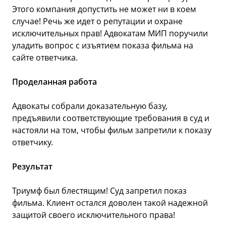
Этого компания допустить не может ни в коем
ну
случае! Речь же идет о репутации и охране
не
исключительных прав! Адвокатам МИП поручили
во
уладить вопрос с изъятием показа фильма на
чт
сайте ответчика.
Пр
Проделанная работа
Ад
Адвокаты собрали доказательную базу,
не
предъявили соответствующие требования в суд и
си
настояли на том, чтобы фильм запретили к показу
уж
ответчику.
Ре
Результат
И 
Триумф был блестящим! Суд запретил показ
Су
фильма. Клиент остался доволен такой надежной
пр
защитой своего исключительного права!
ма